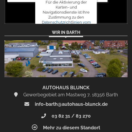
Für die Aktivierung der
Karten- und
Navigationsdienste ist Ihre
Zustimmung zu den
Datenschutzrichtlinien vom
Drittanbieter Google LLC
WIR IN BARTH
erforderlich.
Zustimmen
und
aktivieren
AUTOHAUS BLUNCK
Gewerbegebiet am Mastweg 7, 18356 Barth
info-barth@autohaus-blunck.de
03 82 31 / 83 270
Mehr zu diesem Standort