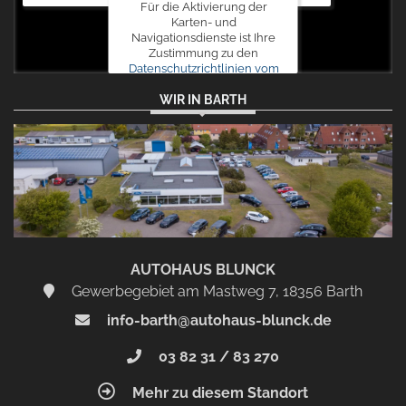
Für die Aktivierung der
Karten- und
Navigationsdienste ist Ihre
Zustimmung zu den
Datenschutzrichtlinien vom
Drittanbieter Google LLC
WIR IN BARTH
erforderlich.
Zustimmen
und
aktivieren
AUTOHAUS BLUNCK
Gewerbegebiet am Mastweg 7, 18356 Barth
info-barth@autohaus-blunck.de
03 82 31 / 83 270
Mehr zu diesem Standort