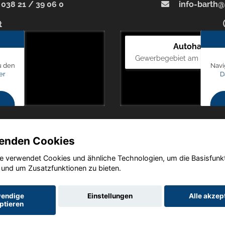
038 21 / 39 06 0
info-barth@
t
Autohaus Bl
Gewerbegebiet am Mastweg
u den
Navi
er
D
enden Cookies
e verwendet Cookies und ähnliche Technologien, um die Basisfunk
Copyright © 2026. Autohaus Blunck
 und um Zusatzfunktionen zu bieten.
endige
Einstellungen
Alle akzep
ptieren
utz
Impressum
AGB
AGB (Service)
AGB (Teile)
AGB (Gebrau