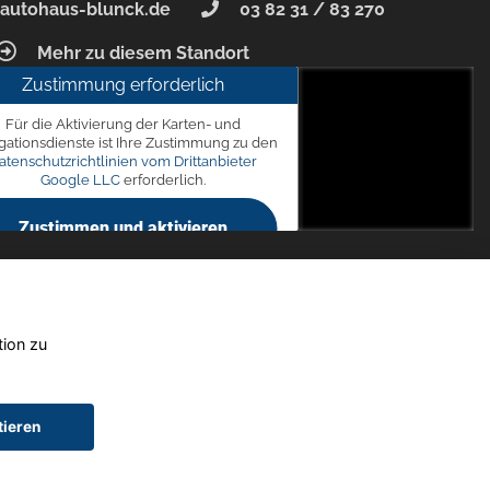
autohaus-blunck.de
03 82 31 / 83 270
Mehr zu diesem Standort
Zustimmung erforderlich
unck
Für die Aktivierung der Karten- und
 7, 18356 Barth
gationsdienste ist Ihre Zustimmung zu den
atenschutzrichtlinien vom Drittanbieter
Google LLC
erforderlich.
Zustimmen und aktivieren
tion zu
tieren
chtwagen)
Widerruf