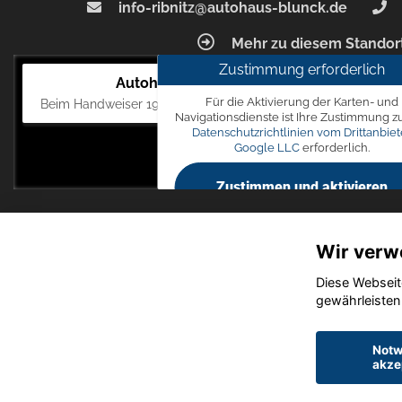
info-ribnitz@autohaus-blunck.de
Mehr zu diesem Standor
Zustimmung erforderlich
Autohaus Blunck
Für die Aktivierung der Karten- und
Beim Handweiser 19, 18311 Ribnitz-Damgarten
Navigationsdienste ist Ihre Zustimmung z
Datenschutzrichtlinien vom Drittanbiet
Google LLC
erforderlich.
Zustimmen und aktivieren
Wir verw
Diese Webseit
gewährleisten
Notw
akze
Startseite
Datensch