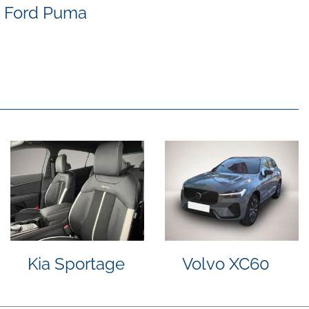
Ford Puma
Peugeot
Skoda
3008
Kodiaq