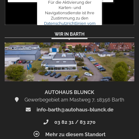
Für die Aktivierung der
Karten- und
Navigationsdienste ist Ihre
Zustimmung zu den
Datenschutzrichtlinien vom
Drittanbieter Google LLC
WIR IN BARTH
erforderlich.
Zustimmen
und
aktivieren
AUTOHAUS BLUNCK
Gewerbegebiet am Mastweg 7, 18356 Barth
info-barth@autohaus-blunck.de
03 82 31 / 83 270
Mehr zu diesem Standort