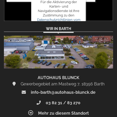
Für die Aktivierung der
Karten- und
Navigationsdienste ist Ihre
Zustimmung zu den
Datenschutzrichtlinien vom
Drittanbieter Google LLC
WIR IN BARTH
erforderlich.
Zustimmen
und
aktivieren
AUTOHAUS BLUNCK
Gewerbegebiet am Mastweg 7, 18356 Barth
info-barth@autohaus-blunck.de
03 82 31 / 83 270
Mehr zu diesem Standort