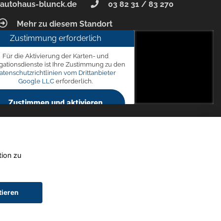
autohaus-blunck.de
03 82 31 / 83 270
Mehr zu diesem Standort
Zustimmung erforderlich
unck
Für die Aktivierung der Karten- und
 7, 18356 Barth
gationsdienste ist Ihre Zustimmung zu den
atenschutzrichtlinien vom Drittanbieter
Google LLC
erforderlich.
Zustimmen und aktivieren
tion zu
tieren
chtwagen)
Widerruf