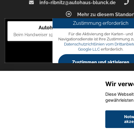
info-ribnitz@autohaus-blunck.de
Mehr zu diesem Standor
Zustimmung erforderlich
Autohaus Blunck
Für die Aktivierung der Karten- und
Beim Handweiser 19, 18311 Ribnitz-Damgarten
Navigationsdienste ist Ihre Zustimmung z
Datenschutzrichtlinien vom Drittanbiet
Google LLC
erforderlich.
Zustimmen und aktivieren
Wir verw
Diese Webseit
gewährleisten
Notw
akze
Startseite
Datensch