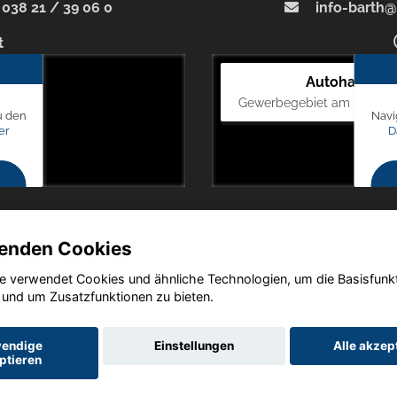
038 21 / 39 06 0
info-barth@
t
Autohaus Bl
Gewerbegebiet am Mastweg
u den
Navi
er
D
enden Cookies
e verwendet Cookies und ähnliche Technologien, um die Basisfunk
Copyright © 2026. Autohaus Blunck
 und um Zusatzfunktionen zu bieten.
endige
Einstellungen
Alle akzep
ptieren
utz
Impressum
AGB
AGB (Service)
AGB (Teile)
AGB (Gebrau