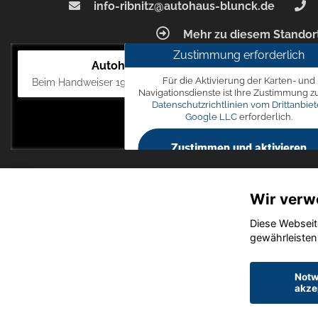
info-ribnitz@autohaus-blunck.de
Mehr zu diesem Standor
Zustimmung erforderlich
Autohaus Blunck
Für die Aktivierung der Karten- und
Beim Handweiser 19, 18311 Ribnitz-Damgarten
Navigationsdienste ist Ihre Zustimmung z
Datenschutzrichtlinien vom Drittanbiet
Google LLC
erforderlich.
Zustimmen und aktivieren
Wir verw
Diese Webseit
gewährleisten
Notw
akze
Startseite
Datensch