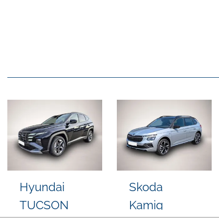
Ford Transit
Skoda Karoq
Custom