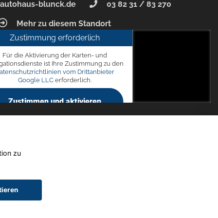
autohaus-blunck.de
03 82 31 / 83 270
Mehr zu diesem Standort
Zustimmung erforderlich
unck
Für die Aktivierung der Karten- und
 7, 18356 Barth
gationsdienste ist Ihre Zustimmung zu den
atenschutzrichtlinien vom Drittanbieter
Google LLC
erforderlich.
Zustimmen und aktivieren
tion zu
tieren
chtwagen)
Widerruf