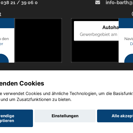
038 21 / 39 06 0
info-barth@
t
Autohaus Bl
Gewerbegebiet am Mastweg
u den
Navi
er
D
enden Cookies
e verwendet Cookies und ähnliche Technologien, um die Basisfunk
Copyright © 2026. Autohaus Blunck
 und um Zusatzfunktionen zu bieten.
endige
Einstellungen
Alle akzep
ptieren
utz
Impressum
AGB
AGB (Service)
AGB (Teile)
AGB (Gebrau