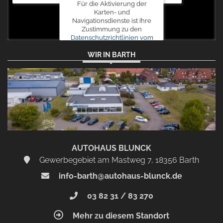
Für die Aktivierung der
Karten- und
Navigationsdienste ist Ihre
Zustimmung zu den
Datenschutzrichtlinien vom
Drittanbieter Google LLC
WIR IN BARTH
erforderlich.
Zustimmen
und
aktivieren
AUTOHAUS BLUNCK
Gewerbegebiet am Mastweg 7, 18356 Barth
info-barth@autohaus-blunck.de
03 82 31 / 83 270
Mehr zu diesem Standort