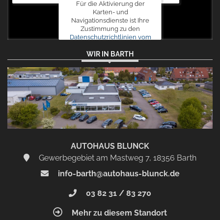
Für die Aktivierung der
Karten- und
Navigationsdienste ist Ihre
Zustimmung zu den
Datenschutzrichtlinien vom
Drittanbieter Google LLC
WIR IN BARTH
erforderlich.
Zustimmen
und
aktivieren
AUTOHAUS BLUNCK
Gewerbegebiet am Mastweg 7, 18356 Barth
info-barth@autohaus-blunck.de
03 82 31 / 83 270
Mehr zu diesem Standort