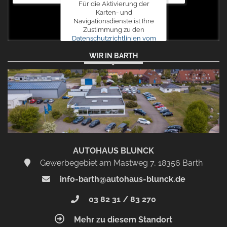
Für die Aktivierung der
Karten- und
Navigationsdienste ist Ihre
Zustimmung zu den
Datenschutzrichtlinien vom
Drittanbieter Google LLC
WIR IN BARTH
erforderlich.
Zustimmen
und
aktivieren
AUTOHAUS BLUNCK
Gewerbegebiet am Mastweg 7, 18356 Barth
info-barth@autohaus-blunck.de
03 82 31 / 83 270
Mehr zu diesem Standort