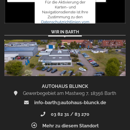
Für die Aktivierung der
Karten- und
Navigationsdienste ist Ihre
Zustimmung zu den
Datenschutzrichtlinien vom
Drittanbieter Google LLC
WIR IN BARTH
erforderlich.
Zustimmen
und
aktivieren
AUTOHAUS BLUNCK
Gewerbegebiet am Mastweg 7, 18356 Barth
info-barth@autohaus-blunck.de
03 82 31 / 83 270
Mehr zu diesem Standort