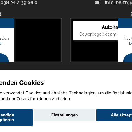
038 21 / 39 06 0
info-barth@
t
Autohaus Bl
Gewerbegebiet am Mastweg
u den
Navi
er
D
enden Cookies
e verwendet Cookies und ähnliche Technologien, um die Basisfunk
Copyright © 2026. Autohaus Blunck
 und um Zusatzfunktionen zu bieten.
endige
Einstellungen
Alle akzep
ptieren
utz
Impressum
AGB
AGB (Service)
AGB (Teile)
AGB (Gebrau