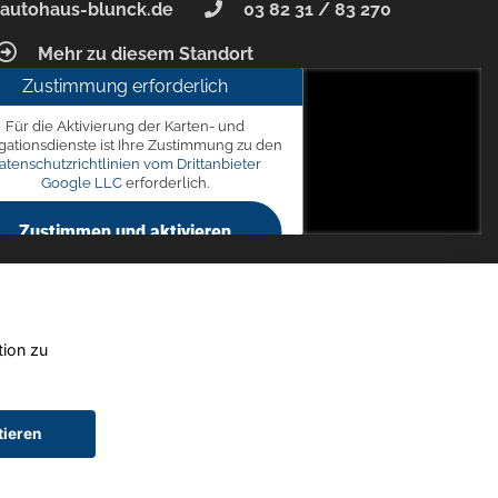
autohaus-blunck.de
03 82 31 / 83 270
Mehr zu diesem Standort
Zustimmung erforderlich
unck
Für die Aktivierung der Karten- und
 7, 18356 Barth
gationsdienste ist Ihre Zustimmung zu den
atenschutzrichtlinien vom Drittanbieter
Google LLC
erforderlich.
Zustimmen und aktivieren
tion zu
tieren
chtwagen)
Widerruf