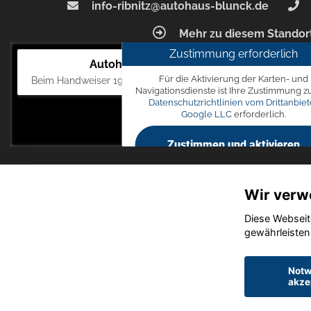
info-ribnitz@autohaus-blunck.de
Mehr zu diesem Standor
Zustimmung erforderlich
Autohaus Blunck
Für die Aktivierung der Karten- und
Beim Handweiser 19, 18311 Ribnitz-Damgarten
Navigationsdienste ist Ihre Zustimmung z
Datenschutzrichtlinien vom Drittanbiet
Google LLC
erforderlich.
Zustimmen und aktivieren
Wir verw
Diese Webseit
gewährleisten
Notw
akze
Startseite
Datensch